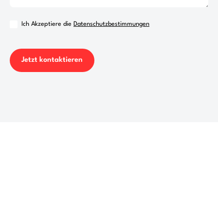
Ich Akzeptiere die
Datenschutzbestimmungen
Sie haben noch Fragen?
Wenn Sie uns näher kennenlernen wollen oder mehr
über unsere Produkte und Leistungen erfahren
möchten, melden Sie sich.