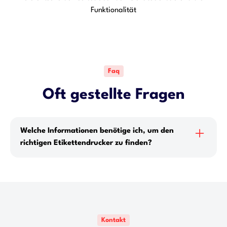
Funktionalität
Faq
Oft gestellte Fragen
Welche Informationen benötige ich, um den
richtigen Etikettendrucker zu finden?
Folgende Informationen sind dafür wichtig:
Die maximale Etikettenbreite beträgt mehr als 50 mm,
110 mm, 168 mm o.ä.
Die Druckauflösung ist im Standard 200/203dpi oder
mehr (300/400/600 dpi)
Kontakt